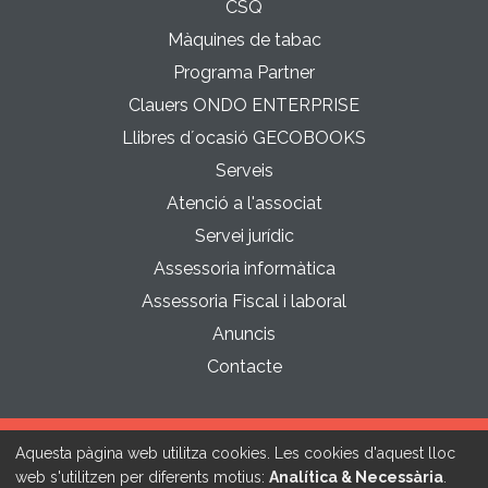
CSQ
Màquines de tabac
Programa Partner
Clauers ONDO ENTERPRISE
Llibres d´ocasió GECOBOOKS
Serveis
Atenció a l'associat
Servei jurídic
Assessoria informàtica
Assessoria Fiscal i laboral
Anuncis
Contacte
Aquesta pàgina web utilitza cookies. Les cookies d'aquest lloc
Política de cookies
Política de privacitat
Avís legal
web s'utilitzen per diferents motius:
Analítica & Necessària
.