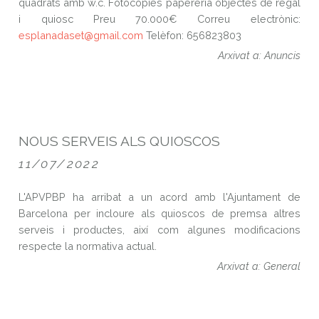
quadrats amb w.c. Fotocòpies papereria objectes de regal
i quiosc Preu 70.000€ Correu electrònic:
esplanadaset@gmail.com
Telèfon: 656823803
Arxivat a: Anuncis
NOUS SERVEIS ALS QUIOSCOS
11/07/2022
L'APVPBP ha arribat a un acord amb l'Ajuntament de
Barcelona per incloure als quioscos de premsa altres
serveis i productes, així com algunes modificacions
respecte la normativa actual.
Arxivat a: General