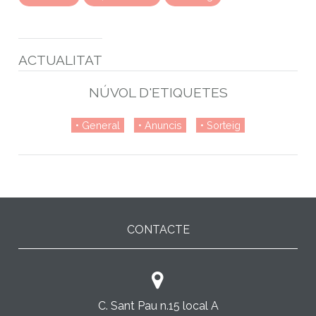
ACTUALITAT
NÚVOL D'ETIQUETES
General
Anuncis
Sorteig
CONTACTE
C. Sant Pau n.15 local A