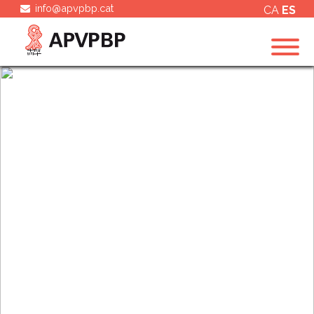
info@apvpbp.cat
CA
ES